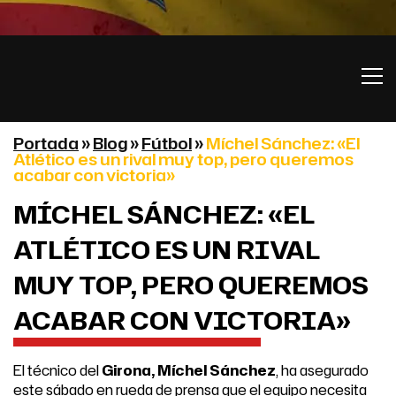
Portada
»
Blog
»
Fútbol
»
Míchel Sánchez: «El
Atlético es un rival muy top, pero queremos
acabar con victoria»
MÍCHEL SÁNCHEZ: «EL
ATLÉTICO ES UN RIVAL
MUY TOP, PERO QUEREMOS
ACABAR CON VICTORIA»
El técnico del
Girona, Míchel Sánchez
, ha asegurado
este sábado en rueda de prensa que el equipo necesita