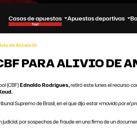
Casas de apuestas
Apuestas deportivas
B
ivio de Ancelotti
 CBF PARA ALIVIO DE 
bol (CBF)
Ednaldo Rodrigues,
retiró este lunes el recurso co
Xaud.
ribunal Supremo de Brasil, en el que dijo estar
«movido por el pr
n judicial, por sospechas de fraude en una firma de un documen