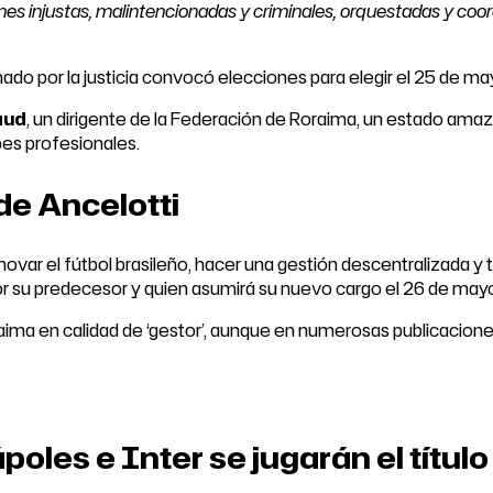
nes injustas, malintencionadas y criminales, orquestadas y coo
gnado por la justicia convocó elecciones para elegir el 25 de m
aud
, un dirigente de la Federación de Roraima, un estado amaz
bes profesionales.
de Ancelotti
ovar el fútbol brasileño, hacer una gestión descentralizada 
or su predecesor y quien asumirá su nuevo cargo el 26 de may
aima en calidad de ‘gestor’, aunque en numerosas publicaciones
ápoles e Inter se jugarán el títu