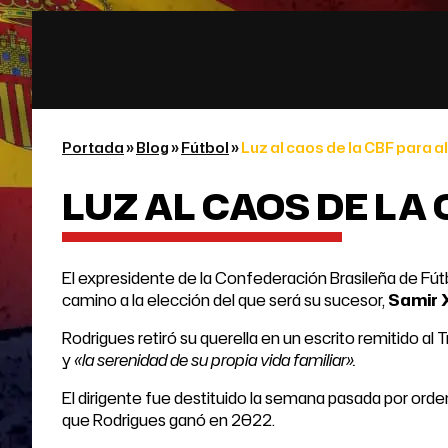
Portada
»
Blog
»
Fútbol
»
Luz al caos de la CBF para al
LUZ AL CAOS DE LA
El expresidente de la Confederación Brasileña de Fút
camino a la elección del que será su sucesor,
Samir 
Rodrigues retiró su querella en un escrito remitido al T
y
«la serenidad de su propia vida familiar».
El dirigente fue destituido la semana pasada por orde
que Rodrigues ganó en 2022.