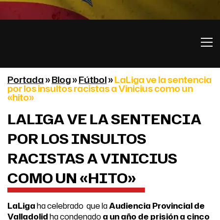
Portada
»
Blog
»
Fútbol
»
LaLiga ve la sentencia
por los insultos racistas a Vinicius como un
«hito»
LALIGA VE LA SENTENCIA
POR LOS INSULTOS
RACISTAS A VINICIUS
COMO UN «HITO»
LaLiga
ha celebrado que la
Audiencia Provincial de
Valladolid
ha condenado
a un año de prisión a cinco