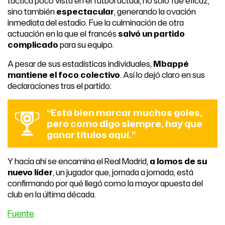
táctica poco vista en el fútbol actual, no solo fue eficaz,
sino también
espectacular
, generando la ovación
inmediata del estadio. Fue la culminación de otra
actuación en la que el francés
salvó un partido
complicado
para su equipo.
A pesar de sus estadísticas individuales,
Mbappé
mantiene el foco colectivo
. Así lo dejó claro en sus
declaraciones tras el partido:
“
Está bien marcar muchos goles,
pero como digo siempre, hay que
ganar títulos aquí.
”
Y hacia ahí se encamina el Real Madrid,
a lomos de su
nuevo líder
, un jugador que, jornada a jornada, está
confirmando por qué llegó como la mayor apuesta del
club en la última década.
Fuente