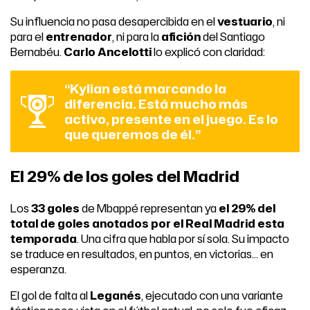
Su influencia no pasa desapercibida en el
vestuario
, ni
para el
entrenador
, ni para la
afición
del Santiago
Bernabéu.
Carlo Ancelotti
lo explicó con claridad:
“
Kylian está marcando la
diferencia. Está mucho más
activo, presente en el juego. Es lo
que queremos de él.
”
El 29% de los goles del Madrid
Los
33 goles
de Mbappé representan ya
el 29% del
total de goles anotados por el Real Madrid esta
temporada
. Una cifra que habla por sí sola. Su impacto
se traduce en resultados, en puntos, en victorias… en
esperanza.
El gol de falta al
Leganés
, ejecutado con una variante