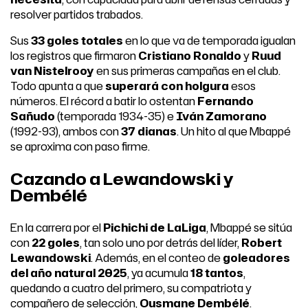
resolver partidos trabados.
Sus
33 goles totales
en lo que va de temporada igualan
los registros que firmaron
Cristiano Ronaldo
y
Ruud
van Nistelrooy
en sus primeras campañas en el club.
Todo apunta a que
superará con holgura
esos
números. El récord a batir lo ostentan
Fernando
Sañudo
(temporada 1934-35) e
Iván Zamorano
(1992-93), ambos con
37 dianas
. Un hito al que Mbappé
se aproxima con paso firme.
Cazando a Lewandowski y
Dembélé
En la carrera por el
Pichichi de LaLiga
, Mbappé se sitúa
con
22 goles
, tan solo uno por detrás del líder,
Robert
Lewandowski
. Además, en el conteo de
goleadores
del año natural 2025
, ya acumula
18 tantos
,
quedando a cuatro del primero, su compatriota y
compañero de selección,
Ousmane Dembélé
.