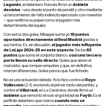
Leganés
, el delantero francés firmó un
doblete
decisivo
—uno desde el punto de penalti y otro mediante
un lanzamiento de falta indirecta ejecutado con maestría
— que reafirma su papel como el jugador más
determinante del equipo.
Con estos dos goles, Mbappé suma ya
18 puntos
aportados directamente al Real Madrid
gracias a
sus tantos. Es, sin discusión,
el jugador más influyente
de LaLiga 2024-25 en este aspecto
. De los
63
puntos
que suma el conjunto blanco,
casi una tercera
parte llevan su sello directo
. Goles que abren el
marcador, que rompen empates y que, en definitiva,
marcan diferencias. Goles para lo que fue fichado.
No es una actuación aislada. Ya lo hizo contra el
Rayo
Vallecano
(2-1), anotando el primer tanto del partido, y
contra el
Villarreal
, en La Cerámica, donde firmó un
doblete
que remontó él solo el gol inicial de
Foyth
. Es el
perfil de delantero que marca
cuando más se
necesita
, con capacidad para abrir defensas cerradas y