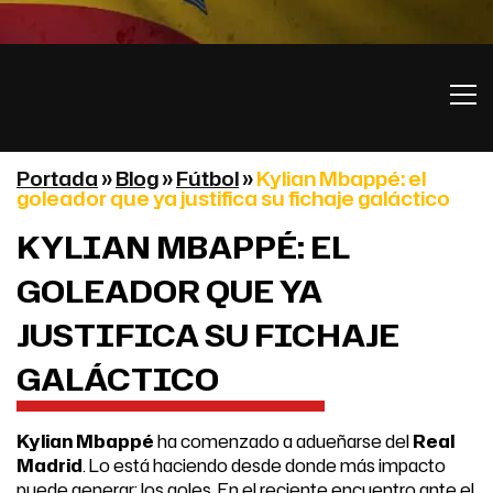
Portada
»
Blog
»
Fútbol
»
Kylian Mbappé: el
goleador que ya justifica su fichaje galáctico
KYLIAN MBAPPÉ: EL
GOLEADOR QUE YA
JUSTIFICA SU FICHAJE
GALÁCTICO
Kylian Mbappé
ha comenzado a adueñarse del
Real
Madrid
. Lo está haciendo desde donde más impacto
puede generar: los goles. En el reciente encuentro ante el