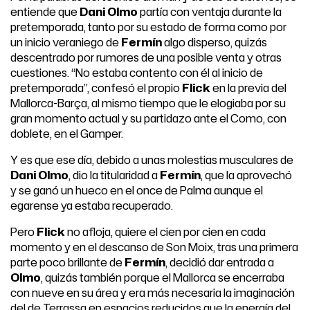
entiende que
Dani Olmo
partía con ventaja durante la
pretemporada, tanto por su estado de forma como por
un inicio veraniego de
Fermín
algo disperso, quizás
descentrado por rumores de una posible venta y otras
cuestiones. “No estaba contento con él al inicio de
pretemporada”, confesó el propio
Flick
en la previa del
Mallorca-Barça, al mismo tiempo que le elogiaba por su
gran momento actual y su partidazo ante el Como, con
doblete, en el Gamper.
Y es que ese día, debido a unas molestias musculares de
Dani Olmo
, dio la titularidad a
Fermín
, que la aprovechó
y se ganó un hueco en el once de Palma aunque el
egarense ya estaba recuperado.
Pero
Flick
no afloja, quiere el cien por cien en cada
momento y en el descanso de Son Moix, tras una primera
parte poco brillante de
Fermín
, decidió dar entrada a
Olmo
, quizás también porque el Mallorca se encerraba
con nueve en su área y era más necesaria la imaginación
del de Terrassa en espacios reducidos que la energía del