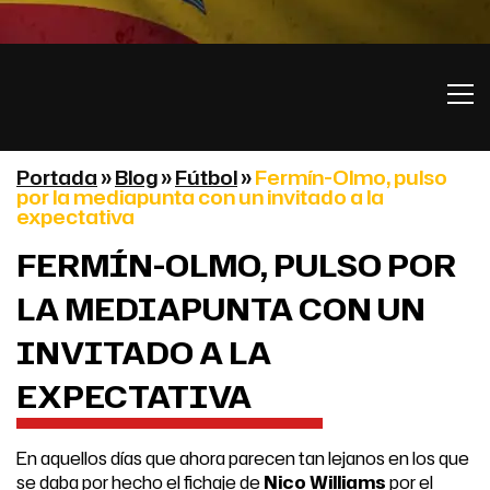
Portada
»
Blog
»
Fútbol
»
Fermín-Olmo, pulso
por la mediapunta con un invitado a la
expectativa
FERMÍN-OLMO, PULSO POR
LA MEDIAPUNTA CON UN
INVITADO A LA
EXPECTATIVA
En aquellos días que ahora parecen tan lejanos en los que
se daba por hecho el fichaje de
Nico Williams
por el