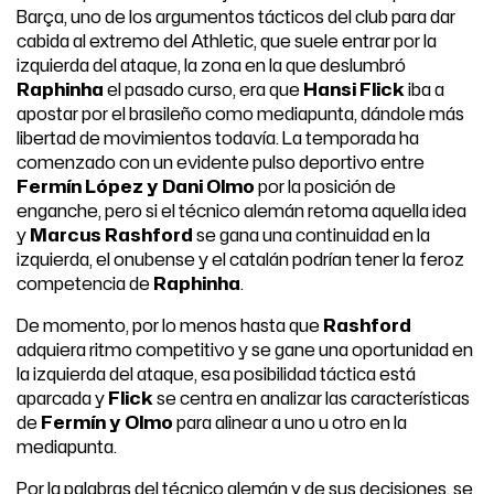
Barça, uno de los argumentos tácticos del club para dar
cabida al extremo del Athletic, que suele entrar por la
izquierda del ataque, la zona en la que deslumbró
Raphinha
el pasado curso, era que
Hansi Flick
iba a
apostar por el brasileño como mediapunta, dándole más
libertad de movimientos todavía. La temporada ha
comenzado con un evidente pulso deportivo entre
Fermín López y Dani Olmo
por la posición de
enganche, pero si el técnico alemán retoma aquella idea
y
Marcus Rashford
se gana una continuidad en la
izquierda, el onubense y el catalán podrían tener la feroz
competencia de
Raphinha
.
De momento, por lo menos hasta que
Rashford
adquiera ritmo competitivo y se gane una oportunidad en
la izquierda del ataque, esa posibilidad táctica está
aparcada y
Flick
se centra en analizar las características
de
Fermín y Olmo
para alinear a uno u otro en la
mediapunta.
Por la palabras del técnico alemán y de sus decisiones, se