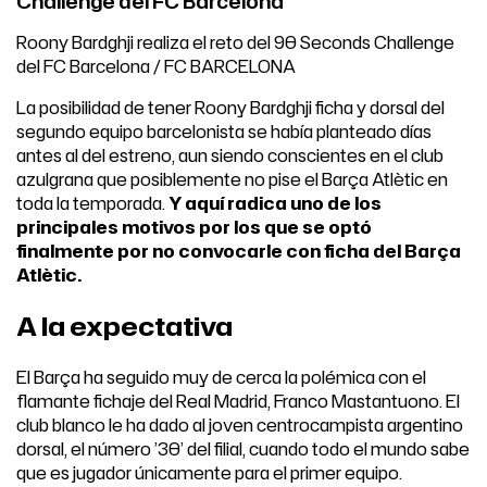
Challenge del FC Barcelona
Roony Bardghji realiza el reto del 90 Seconds Challenge
del FC Barcelona / FC BARCELONA
La posibilidad de tener Roony Bardghji ficha y dorsal del
segundo equipo barcelonista se había planteado días
antes al del estreno, aun siendo conscientes en el club
azulgrana que posiblemente no pise el Barça Atlètic en
toda la temporada.
Y aquí radica uno de los
principales motivos por los que se optó
finalmente por no convocarle con ficha del Barça
Atlètic.
A la expectativa
El Barça ha seguido muy de cerca la polémica con el
flamante fichaje del Real Madrid, Franco Mastantuono. El
club blanco le ha dado al joven centrocampista argentino
dorsal, el número ’30’ del filial, cuando todo el mundo sabe
que es jugador únicamente para el primer equipo.