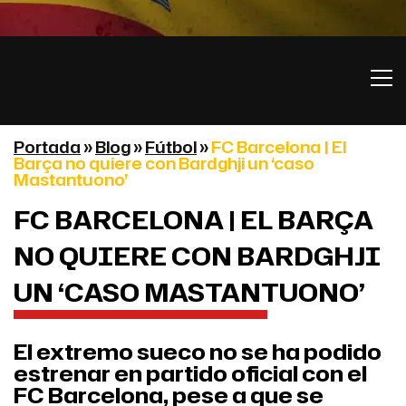
Portada
»
Blog
»
Fútbol
»
FC Barcelona | El
Barça no quiere con Bardghji un ‘caso
Mastantuono’
FC BARCELONA | EL BARÇA
NO QUIERE CON BARDGHJI
UN ‘CASO MASTANTUONO’
El extremo sueco no se ha podido
estrenar en partido oficial con el
FC Barcelona, pese a que se