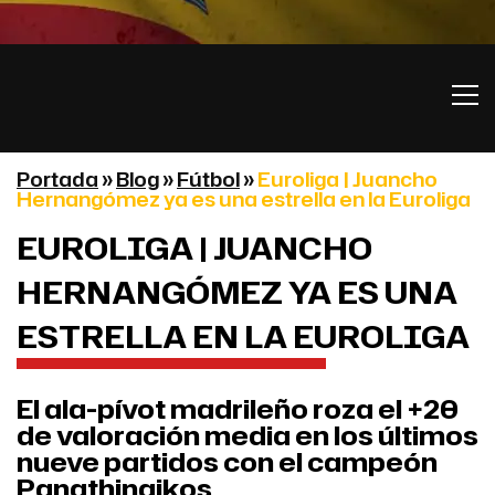
Portada
»
Blog
»
Fútbol
»
Euroliga | Juancho
Hernangómez ya es una estrella en la Euroliga
EUROLIGA | JUANCHO
HERNANGÓMEZ YA ES UNA
ESTRELLA EN LA EUROLIGA
El ala-pívot madrileño roza el +20
de valoración media en los últimos
nueve partidos con el campeón
Panathinaikos