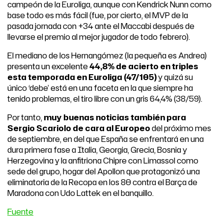
campeón de la Euroliga, aunque con Kendrick Nunn como
base todo es más fácil (fue, por cierto, el MVP de la
pasada jornada con +34 ante el Maccabi después de
llevarse el premio al mejor jugador de todo febrero).
El mediano de los Hernangómez (la pequeña es Andrea)
presenta un excelente
44,8% de acierto en triples
esta temporada en Euroliga (47/105)
y quizá su
único ‘debe’ está en una faceta en la que siempre ha
tenido problemas, el tiro libre con un gris 64,4% (38/59).
Por tanto,
muy buenas noticias también para
Sergio Scariolo de cara al Europeo
del próximo mes
de septiembre, en del que España se enfrentará en una
dura primera fase a Italia, Georgia, Grecia, Bosnia y
Herzegovina y la anfitriona Chipre con Limassol como
sede del grupo, hogar del Apollon que protagonizó una
eliminatoria de la Recopa en los 80 contra el Barça de
Maradona con Udo Lattek en el banquillo.
Fuente