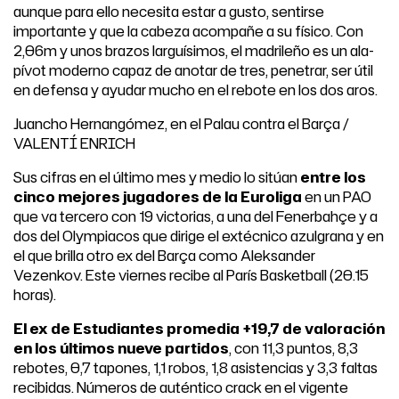
aunque para ello necesita estar a gusto, sentirse
importante y que la cabeza acompañe a su físico. Con
2,06m y unos brazos larguísimos, el madrileño es un ala-
pívot moderno capaz de anotar de tres, penetrar, ser útil
en defensa y ayudar mucho en el rebote en los dos aros.
Juancho Hernangómez, en el Palau contra el Barça /
VALENTÍ ENRICH
Sus cifras en el último mes y medio lo sitúan
entre los
cinco mejores jugadores de la Euroliga
en un PAO
que va tercero con 19 victorias, a una del Fenerbahçe y a
dos del Olympiacos que dirige el extécnico azulgrana y en
el que brilla otro ex del Barça como Aleksander
Vezenkov. Este viernes recibe al París Basketball (20.15
horas).
El ex de Estudiantes promedia +19,7 de valoración
en los últimos nueve partidos
, con 11,3 puntos, 8,3
rebotes, 0,7 tapones, 1,1 robos, 1,8 asistencias y 3,3 faltas
recibidas. Números de auténtico crack en el vigente