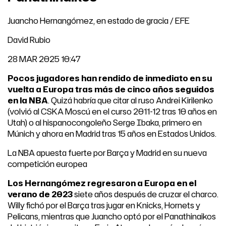
Juancho Hernangómez, en estado de gracia / EFE
David Rubio
28 MAR 2025 10:47
Pocos jugadores han rendido de inmediato en su
vuelta a Europa tras más de cinco años seguidos
en la NBA
. Quizá habría que citar al ruso Andrei Kirilenko
(volvió al CSKA Moscú en el curso 2011-12 tras 10 años en
Utah) o al hispanocongoleño Serge Ibaka, primero en
Múnich y ahora en Madrid tras 15 años en Estados Unidos.
La NBA apuesta fuerte por Barça y Madrid en su nueva
competición europea
Los Hernangómez regresaron a Europa en el
verano de 2023
siete años después de cruzar el charco.
Willy fichó por el Barça tras jugar en Knicks, Hornets y
Pelicans, mientras que Juancho optó por el Panathinaikos