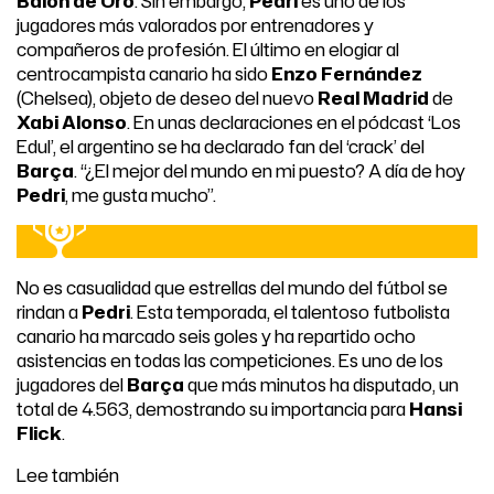
Balón de Oro
. Sin embargo,
Pedri
es uno de los
jugadores más valorados por entrenadores y
compañeros de profesión. El último en elogiar al
centrocampista canario ha sido
Enzo Fernández
(Chelsea), objeto de deseo del nuevo
Real Madrid
de
Xabi Alonso
. En unas declaraciones en el pódcast ‘Los
Edul’, el argentino se ha declarado fan del ‘crack’ del
Barça
. “¿El mejor del mundo en mi puesto? A día de hoy
Pedri
, me gusta mucho”.
No es casualidad que estrellas del mundo del fútbol se
rindan a
Pedri
. Esta temporada, el talentoso futbolista
canario ha marcado seis goles y ha repartido ocho
asistencias en todas las competiciones. Es uno de los
jugadores del
Barça
que más minutos ha disputado, un
total de 4.563, demostrando su importancia para
Hansi
Flick
.
Lee también