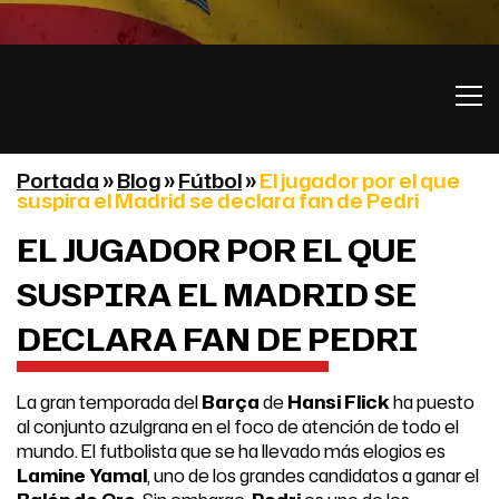
Portada
»
Blog
»
Fútbol
»
El jugador por el que
suspira el Madrid se declara fan de Pedri
EL JUGADOR POR EL QUE
SUSPIRA EL MADRID SE
DECLARA FAN DE PEDRI
La gran temporada del
Barça
de
Hansi Flick
ha puesto
al conjunto azulgrana en el foco de atención de todo el
mundo. El futbolista que se ha llevado más elogios es
Lamine Yamal
, uno de los grandes candidatos a ganar el