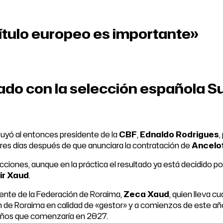
tulo europeo es importante»
do con la selección española S
tuyó al entonces presidente de la
CBF
,
Ednaldo Rodrigues
,
res días después de que anunciara la contratación de
Ancelot
iones, aunque en la práctica el resultado ya está decidido po
r Xaud
.
idente de la Federación de Roraima,
Zeca Xaud
, quien lleva c
ión de Roraima en calidad de «gestor» y a comienzos de este a
 años que comenzaría en 2027.