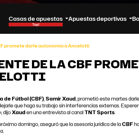
Casas de apuestas
Apuestas deportivas
B
CBF promete darle autonomía a Ancelotti
ENTE DE LA CBF PROME
ELOTTI
 de Fútbol (CBF)
,
Samir Xaud
, prometió este martes darle
jarle que haga su trabajo sin interferencias externas. Espere
, dijo
Xaud
en una entrevista al canal
TNT Sports
.
 próximo domingo, aseguró que la asesoría jurídica de la
CBF
h
a.