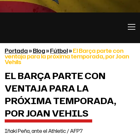
Portada
»
Blog
»
Fútbol
»
El Barça parte con
ventaja para la próxima temporada, por Joan
Vehils
EL BARÇA PARTE CON
VENTAJA PARA LA
PRÓXIMA TEMPORADA,
POR JOAN VEHILS
Iñaki Peña, ante el Athletic / AFP7