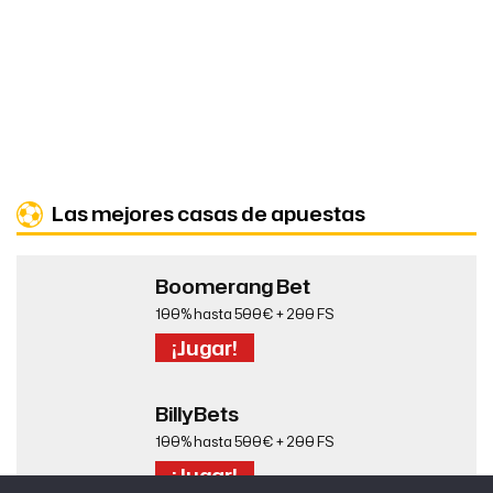
Las mejores casas de apuestas
Boomerang Bet
100% hasta 500€ + 200 FS
¡Jugar!
BillyBets
100% hasta 500€ + 200 FS
¡Jugar!