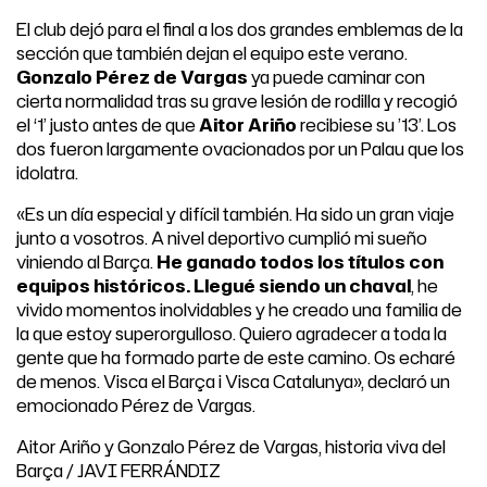
El club dejó para el final a los dos grandes emblemas de la
sección que también dejan el equipo este verano.
Gonzalo Pérez de Vargas
ya puede caminar con
cierta normalidad tras su grave lesión de rodilla y recogió
el ‘1’ justo antes de que
Aitor Ariño
recibiese su ’13’. Los
dos fueron largamente ovacionados por un Palau que los
idolatra.
«Es un día especial y difícil también. Ha sido un gran viaje
junto a vosotros. A nivel deportivo cumplió mi sueño
viniendo al Barça.
He ganado todos los títulos con
equipos históricos. Llegué siendo un chaval
, he
vivido momentos inolvidables y he creado una familia de
la que estoy superorgulloso. Quiero agradecer a toda la
gente que ha formado parte de este camino. Os echaré
de menos. Visca el Barça i Visca Catalunya», declaró un
emocionado Pérez de Vargas.
Aitor Ariño y Gonzalo Pérez de Vargas, historia viva del
Barça / JAVI FERRÁNDIZ