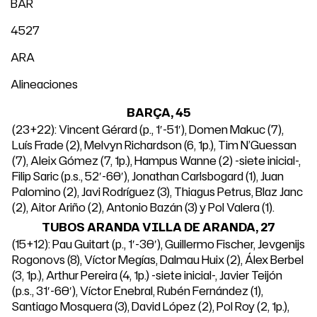
BAR
4527
ARA
Alineaciones
BARÇA, 45
(23+22): Vincent Gérard (p., 1′-51′), Domen Makuc (7),
Luís Frade (2), Melvyn Richardson (6, 1p.), Tim N’Guessan
(7), Aleix Gómez (7, 1p.), Hampus Wanne (2) -siete inicial-,
Filip Saric (p.s., 52′-60′), Jonathan Carlsbogard (1), Juan
Palomino (2), Javi Rodríguez (3), Thiagus Petrus, Blaz Janc
(2), Aitor Ariño (2), Antonio Bazán (3) y Pol Valera (1).
TUBOS ARANDA VILLA DE ARANDA, 27
(15+12): Pau Guitart (p., 1′-30′), Guillermo Fischer, Jevgenijs
Rogonovs (8), Víctor Megías, Dalmau Huix (2), Álex Berbel
(3, 1p.), Arthur Pereira (4, 1p.) -siete inicial-, Javier Teijón
(p.s., 31′-60′), Víctor Enebral, Rubén Fernández (1),
Santiago Mosquera (3), David López (2), Pol Roy (2, 1p.),