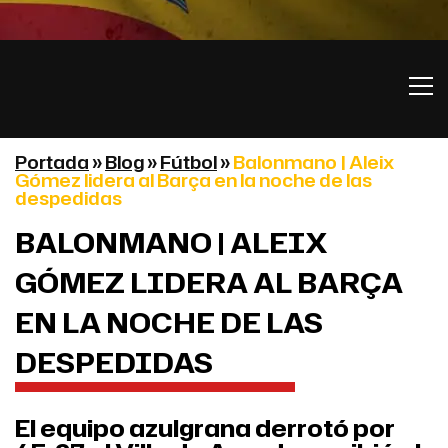
Portada
»
Blog
»
Fútbol
»
Balonmano | Aleix
Gómez lidera al Barça en la noche de las
despedidas
BALONMANO | ALEIX
GÓMEZ LIDERA AL BARÇA
EN LA NOCHE DE LAS
DESPEDIDAS
El equipo azulgrana derrotó por