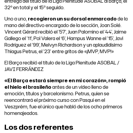
entrega del título de la Liga Plenitude ASOBAL al Barça, el
32º en total y el 15º seguido.
Uno a uno,
recogieron un su dorsal enmarcado
de la
mano del directivo encargado de la sección, Joan Solé.
Vincent Gérard recibió el ’57’, Juan Palomino el ’44’, Jaime
Gallego el ’11’, Pol Valera el ‘6’, Hampus Wanne el ’15’, Javi
Rodríguez el ’99’, Melvyn Richardson y un aplaudidísimo
Thiagus Petrus, el ’23’ entre gritos de «¡MVP, MVP!»
El Barça recibió el título de la Liga Plenitude ASOBAL /
JAVI FERRÁNDIZ
«El Barça estará siempre en mi corazón», rompió
el hielo el brasileño
antes de un vídeo lleno de
emoción, títulos y barcelonismo. Petrus, quien se
reencontrará el próximo curso con Pasqui en el
Veszprém, fue el único que habló de los ocho primeros
homenajeados.
Los dos referentes