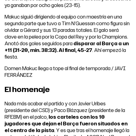
ya ganaban por ocho goles (23-15).
Makuc siguió dirigiendo al equipo con maestría en una
segunda parte que tuvo a Tim N’Guessan como figura sin
olvidar a Gérard y sus 13 paradas totales. El galo será
clave en la pelea por la Copa del Rey y por la Champions.
Anotó dos goles seguidos para
disparar al Barça a un
+11 (31-20, min. 38:32). Al final, 45-27
. Ahí empezó la
fiesta.
Domen Makuc llega a tope al final de temporada / JAVI
FERRÁNDIZ
El homenaje
Nada más acabar el partido y con Javier Uribes
(presidente del CSD) y Paco Blázquez (presidente de la
RFEBM) en el palco,
los carteles con los 10
jugadores que dejan el Barça fueron situados en
el centro de la pista
. Y es que tras el homenaje llegó la