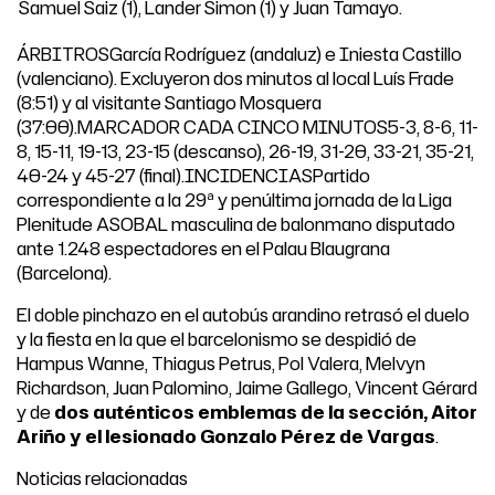
Samuel Saiz (1), Lander Simon (1) y Juan Tamayo.
ÁRBITROSGarcía Rodríguez (andaluz) e Iniesta Castillo
(valenciano). Excluyeron dos minutos al local Luís Frade
(8:51) y al visitante Santiago Mosquera
(37:00).MARCADOR CADA CINCO MINUTOS5-3, 8-6, 11-
8, 15-11, 19-13, 23-15 (descanso), 26-19, 31-20, 33-21, 35-21,
40-24 y 45-27 (final).INCIDENCIASPartido
correspondiente a la 29ª y penúltima jornada de la Liga
Plenitude ASOBAL masculina de balonmano disputado
ante 1.248 espectadores en el Palau Blaugrana
(Barcelona).
El doble pinchazo en el autobús arandino retrasó el duelo
y la fiesta en la que el barcelonismo se despidió de
Hampus Wanne, Thiagus Petrus, Pol Valera, Melvyn
Richardson, Juan Palomino, Jaime Gallego, Vincent Gérard
y de
dos auténticos emblemas de la sección, Aitor
Ariño y
el lesionado Gonzalo Pérez de Vargas
.
Noticias relacionadas