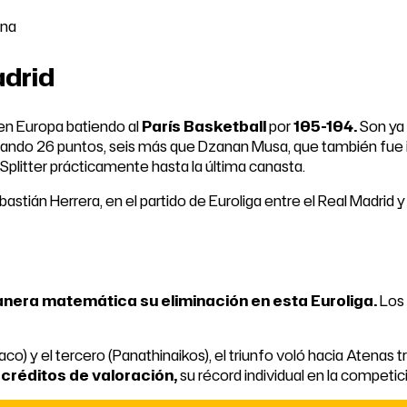
ona
adrid
 en Europa batiendo al
París Basketball
por
105-104.
Son ya 
otando 26 puntos, seis más que Dzanan Musa, que también fue i
 Splitter prácticamente hasta la última canasta.
tián Herrera, en el partido de Euroliga entre el Real Madrid y e
anera matemática su eliminación en esta Euroliga.
Los 
o) y el tercero (Panathinaikos), el triunfo voló hacia Atenas tra
créditos de valoración,
su récord individual en la competic