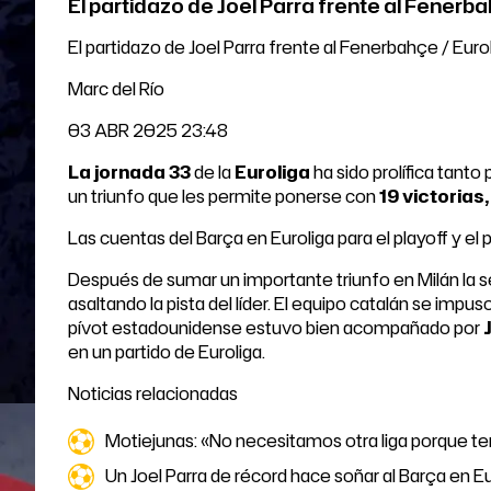
El partidazo de Joel Parra frente al Fenerb
El partidazo de Joel Parra frente al Fenerbahçe / Euro
Marc del Río
03 ABR 2025 23:48
La jornada 33
de la
Euroliga
ha sido prolífica tanto 
un triunfo que les permite ponerse con
19 victorias,
Las cuentas del Barça en Euroliga para el playoff y el 
Después de sumar un importante triunfo en Milán la 
asaltando la pista del líder. El equipo catalán se imp
pívot estadounidense estuvo bien acompañado por
en un partido de Euroliga.
Noticias relacionadas
Motiejunas: «No necesitamos otra liga porque t
Un Joel Parra de récord hace soñar al Barça en Eu