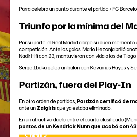
Parra celebra un punto durante el partido / FC Barcel
Triunfo por la mínima del M
Por su parte, el Real Madrid alargó su buen momento
competición. Ante los galos, Mario Hezonja brilló an
Nadir Hifi con 23, mantuvieron con vida a los de Tiago
Serge Ibaka pelea un balón con Kevarrius Hayes y Sebas
Partizán, fuera del Play-In
En otro orden de partidos,
Partizán certificó de m
ante un
Zalgiris
que ya estaba eliminado.
En un atractivo duelo entre el cuarto clasificado (Mónac
puntos de un Kendrick Nunn que acabó con 43 