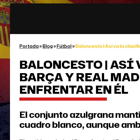
Portada
»
Blog
»
Fútbol
»
Baloncesto | Así va la clasif
BALONCESTO | ASÍ 
BARÇA Y REAL MAD
ENFRENTAR EN ÉL
El conjunto azulgrana manti
cuadro blanco, aunque amb