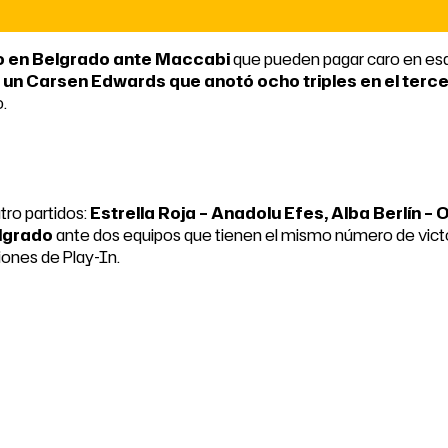
zo en Belgrado ante Maccabi
que pueden pagar caro en esas 
 un Carsen Edwards que anotó ocho triples en el terce
.
tro partidos:
Estrella Roja – Anadolu Efes, Alba Berlín – 
lgrado
ante dos equipos que tienen el mismo número de victor
ciones de Play-In.