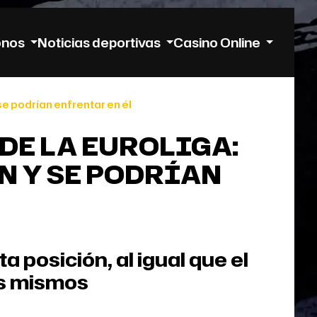
onos
Noticias deportivas
Casino Online
 se podrían enfrentar en él
DE LA EUROLIGA:
N Y SE PODRÍAN
 posición, al igual que el
os mismos