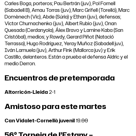
Carles Boga, porteros; Pau Bertrán (juv.), Pol Fornell
(Sabadell B), Arnau Torras (juv.), Marc Grifell (Torelló), Marc
Domènech (Vic), Abde (Súria) y Ethan (juv.), defensas;
Victor Chumachenko (juv.), Albert Rubio (juv.), Onan
Quesada (Cerdanyola), Álex Bravo y Lamine Kaba (San
Cristóbal), medios; y Rawdy, Gerard Piñot (Natació
Terrassa), Hugo Rodríguez, Yeray Muñoz (Sabadell juv.),
Iván Lamuela (juv.), Arthur Fink (Mallorca juv.) y Erik
Castillo, delanteros. Están a prueba el defensa Aldric y el
medio Derron.
Encuentros de pretemporada
Altorricón-Lleida
2-1
Amistoso para este martes
Can Vidalet-Cornellà juvenil
19.00
56º Torneig de l’Estany –