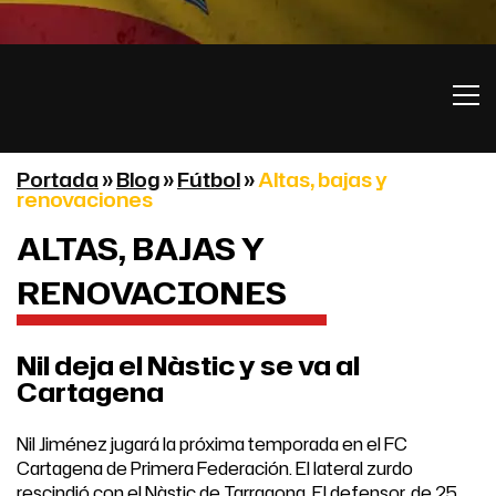
Portada
»
Blog
»
Fútbol
»
Altas, bajas y
renovaciones
ALTAS, BAJAS Y
RENOVACIONES
Nil deja el Nàstic y se va al
Cartagena
Nil Jiménez jugará la próxima temporada en el FC
Cartagena de Primera Federación. El lateral zurdo
rescindió con el Nàstic de Tarragona. El defensor, de 25